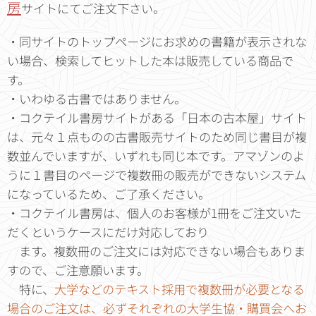
房
サイトにてご注文下さい。
・同サイトのトップページにお求めの書籍が表示されな
い場合、検索してヒットした本は販売している商品で
す。
・いわゆる古書ではありません。
・コクテイル書房サイトがある「日本の古本屋」サイト
は、元々１点ものの古書販売サイトのため同じ書目が複
数並んでいますが、いずれも同じ本です。アマゾンのよ
うに１書目のページで複数冊の販売ができないシステム
になっているため、ご了承ください。
・コクテイル書房は、個人のお客様が1冊をご注文いた
だくというケースにだけ対応しており
ます。複数冊のご注文には対応できない場合もありま
すので、ご注意願います。
特に、
大学などのテキスト採用で複数冊が必要となる
場合のご注文は、必ずそれぞれの大学
生協・購買会へお