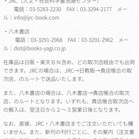
・JRC（人文・社会科学書流通センター）
電話：03-5283-2230 FAX：03-3294-2177 メー
ル：info@jrc-book.com
・八木書店
電話：03-3291-2968 FAX：03-3291-2962 メー
ル：dist@books-yagi.co.jp
在庫品は日販・楽天ＢＮ含め、どの取次店経由でも出荷
できます。JRCの場合は、JRC→日教販→貴店帳合の取
次店、のルートで送品いたします。
また、八木書店の場合は、八木書店→貴店帳合の取次
店、のルートとなります。いずれも、貴店帳合取次店へ
の搬入は、受注日から２～３営業日後となります。
なお、直接、JRC・八木書店までご注文いただいても構
いません。また、新刊の刊行ごとに、その案内（注文書