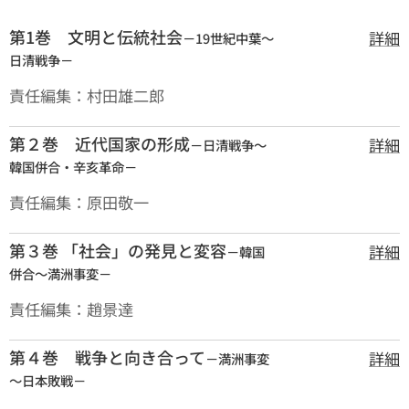
第1巻 文明と伝統社会
詳細
－19世紀中葉～
日清戦争－
責任編集：村田雄二郎
第２巻 近代国家の形成
詳細
－日清戦争～
韓国併合・辛亥革命－
責任編集：原田敬一
第３巻 「社会」の発見と変容
詳細
－韓国
併合～満洲事変－
責任編集：趙景達
第４巻 戦争と向き合って
詳細
－満洲事変
～日本敗戦－