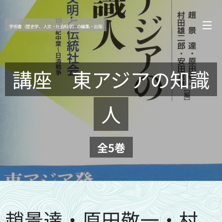
学術書（歴史学、人文・社会科学）の編集・出版
講座 東アジアの知識
人
全5巻
趙景達・原田敬一・村